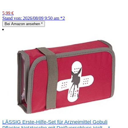
5,99 €
Stand von: 2026/08/09 9:50 am *2
Bei Amazon ansehen
*
LÄSSIG Erste-Hilfe-Set für Arzneimittel Gobuli
Pflaster Netztasche mit Reißverschluss Halt...
*