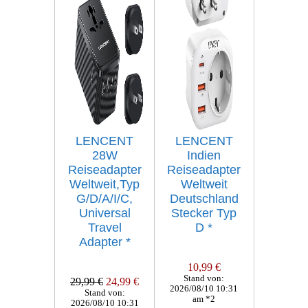
LENCENT
LENCENT
28W
Indien
Reiseadapter
Reiseadapter
Weltweit,Typ
Weltweit
G/D/A/I/C,
Deutschland
Universal
Stecker Typ
Travel
D
*
Adapter
*
10,99 €
Stand von:
29,99 €
24,99 €
2026/08/10 10:31
Stand von:
am *2
2026/08/10 10:31