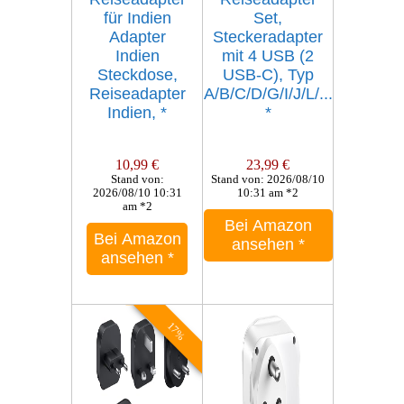
für Indien
Set,
Adapter
Steckeradapter
Indien
mit 4 USB (2
Steckdose,
USB-C), Typ
Reiseadapter
A/B/C/D/G/I/J/L/...
Indien,
*
*
10,99 €
23,99 €
Stand von:
Stand von: 2026/08/10
2026/08/10 10:31
10:31 am *2
am *2
Bei Amazon
Bei Amazon
ansehen
*
ansehen
*
17%