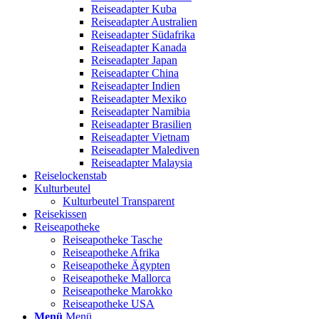
Reiseadapter Kuba
Reiseadapter Australien
Reiseadapter Südafrika
Reiseadapter Kanada
Reiseadapter Japan
Reiseadapter China
Reiseadapter Indien
Reiseadapter Mexiko
Reiseadapter Namibia
Reiseadapter Brasilien
Reiseadapter Vietnam
Reiseadapter Malediven
Reiseadapter Malaysia
Reiselockenstab
Kulturbeutel
Kulturbeutel Transparent
Reisekissen
Reiseapotheke
Reiseapotheke Tasche
Reiseapotheke Afrika
Reiseapotheke Ägypten
Reiseapotheke Mallorca
Reiseapotheke Marokko
Reiseapotheke USA
Menü
Menü